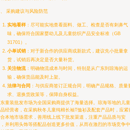
、 采购建议与风险防范
实地看样
：尽可能实地查看面料、做工、检查是否有刺鼻气
味，确保符合国家婴幼儿及儿童纺织产品安全标准（GB
31701）。
小单试销
：对于新合作的供应商或新款式，建议先小批量拿
货，试销后再决定是否大量补货。
关注物流
：明确物流成本与时间，特别是从广东到琼海的运
输，确保货品能及时上架。
法律与合同
：与供应商签订正规合同，明确产品规格、质量
求、退换货政策等，保障自身权益。
广东童装批发市场为全国采购商提供了海量选择。琼海等地的儿
用品经营者，在采购秋冬儿童纯棉长袖T恤衫及配套产品时，应紧
结合本地市场需求，善用线上线下批发渠道，注重产品品质与安
全，并利用头饰等搭配品创造更多价值，从而在激烈的市场竞争