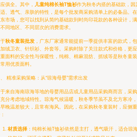
一应俱全。其中，
儿童纯棉长袖T恤衫
作为秋冬内搭的基础款，因
舒适、透气、亲肤的特性，是每个批发商采购清单上的必备品。
广东市场，您可以找到从简约基础款到时尚印花款的各种设计，
足不同地区、不同层次的消费需求。
对于
秋冬童装批发
，广东厂家通常能提前一季提供丰富的款式，
括加绒卫衣、针织衫、外套等。采购时除了关注款式和价格，更
注重面料的安全性与保暖性，纯棉、棉麻混纺、抓绒等是秋冬童
的常用优质面料。
、 精准采购策略：从“琼海母婴”需求出发
对于来自海南琼海等地的母婴用品店或儿童用品采购商而言，采
需充分考虑地域特性。琼海气候温暖，秋冬季节虽不及北方寒冷
但早晚温差较大，且常有海风。因此，在采购秋冬童装时，应侧
于：
材质选择
：纯棉长袖T恤衫依然是主打，透气吸汗，适合琼