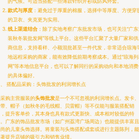
的气候。可适当搭配一些薄款针织开衫或防风外套。
款式与厚度
：避免过于厚重的棉服，选择中等厚度、方便穿
的卫衣、夹克更为实用。
线上渠道结合
：除了实地考察广东批发市场，也可关注“广东
装秋冬装批发网”等线上平台。这些平台汇聚了大量厂家和供
商信息，支持看样、小额混批甚至一件代发，非常适合琼海
地远程采购的商家，能有效降低前期考察成本。通过“琼海列
网”等本地信息平台，也可以了解同行的采购动向和本地消费
的具体偏好。
三、 搭配品采购：头饰批发的利润增长点
在采购主营服装的
头饰批发
是一个不可忽视的利润增长点。发卡
发带、帽子（如秋冬的毛线帽、贝雷帽）等不仅能与服装搭配销
售，提升客单价，其本身也具有款式更新快、成本相对较低的特
点。广东的饰品批发市场（如广州荔湾广场周边）也能提供丰富
时尚的儿童头饰选择。将童装与头饰搭配成套或进行主题陈列，
显著提升店铺的吸引力和销售业绩。